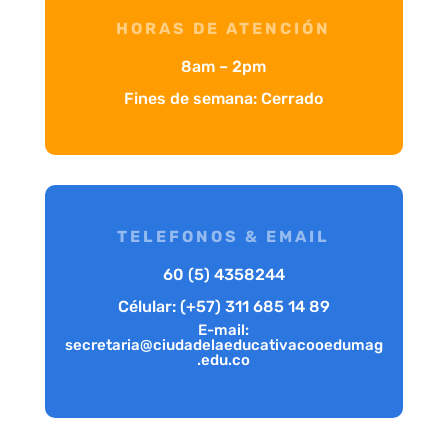
HORAS DE ATENCIÓN
8am – 2pm
Fines de semana: Cerrado
TELEFONOS & EMAIL
60 (5) 4358244
Célular: (+57) 311 685 14 89
E-mail:
secretaria@ciudadelaeducativacooedumag
.edu.co