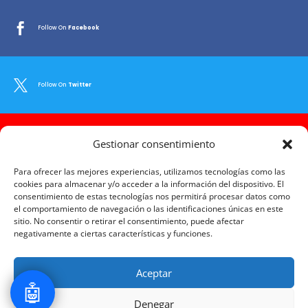

Follow On
Facebook

Follow On
Twitter

Gestionar consentimiento
Follow On
Youtube
Para ofrecer las mejores experiencias, utilizamos tecnologías como las
cookies para almacenar y/o acceder a la información del dispositivo. El
consentimiento de estas tecnologías nos permitirá procesar datos como

Follow On
Instagram
el comportamiento de navegación o las identificaciones únicas en este
sitio. No consentir o retirar el consentimiento, puede afectar
negativamente a ciertas características y funciones.

Follow On
LinkedIn
Aceptar
🤖
Denegar