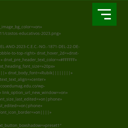
e_image_bg_color=»on»
11/costos-educativos-2023.png»
EL-ANO-2023-C.E.C.-NO.-1871-DEL-22-DE-
bble-to-top-right» dnxt_hover_2d=»dnxt-
» dnxt_pre_header_text_color=»#FFFFFF»
xt_heading_font_size=»20px»
|||» dnxt_body_font=»Rubik||||||||»
text_text_align=»center»
ivacooedumag.edu.co/wp-
 link_option_url_new_window=»on»
ont_size_last_edited=»on|phone»
ast_edited=»on|phone»
_font_icon_border=»on||||»
nxt_button_boxshadow=»preset1″