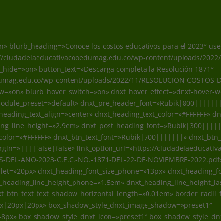
on» blurb_heading=»Conoce los costos educativos para el 2023″ us
//ciudadelaeducativacooedumag.edu.co/wp-content/uploads/2022/
hide=»on» button_text=»Descarga completa la Resolución 1871″
edumag.edu.co/wp-content/uploads/2022/11/RESOLUCION-COSTOS-D
»on» blurb_hover_switch=»on» dnxt_hover_effect=»dnxt-hover-wo
_module_preset=»default» dnxt_pre_header_font=»Rubik|800|||||||
eading_text_align=»center» dnxt_heading_text_color=»#FFFFFF» dn
ding_line_height=»2.9em» dnxt_post_heading_font=»Rubik|300||||
_color=»#FFFFFF» dnxt_btn_text_font=»Rubik|700|||||||» dnxt_btn_
rgin=»||||false|false» link_option_url=»https://ciudadelaeducat
-DEL-ANO-2023-C.E.C.-NO.-1871-DEL-22-DE-NOVIEMBRE-2022.pdf»
blet=»20px» dnxt_heading_font_size_phone=»13px» dnxt_heading_f
t_heading_line_height_phone=»1.5em» dnxt_heading_line_height_l
xt_btn_text_text_shadow_horizontal_length=»0.01em» border_radii
px|20px|20px» box_shadow_style_dnxt_image_shadow=»preset1″
8px» box_shadow_style_dnxt_icon=»preset1″ box_shadow_style_d