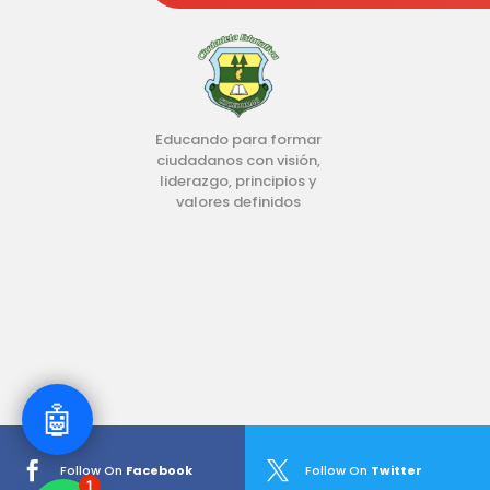
Educando para formar
ciudadanos con visión,
liderazgo, principios y
valores definidos
🤖


Follow On
Facebook
Follow On
Twitter
1