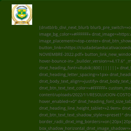
[dnxtblrb_divi_next_blurb blurb_pre_switch=»
image_bg_color=»#FFFFFF» dnxt_image=»https:
image_placement=»top-center» dnxt_btn_show_
button_link=»https://ciudadelaeducativacoo
NOVIEMBRE-2022.pdf» button_link_new_window=
hover-bounce-in» _builder_version=»4.17.6″ 
dnxt_heading_font=»Rubik|800|||||||» dnxt_h
dnxt_heading_letter_spacing=»1px» dnxt_hea
dnxt_body_text_align=»justify» dnxt_body_text
dnxt_btn_text_text_color=»#FFFFFF» custom_ma
content/uploads/2022/11/RESOLUCION-COSTOS
hover_enabled=»0″ dnxt_heading_font_size_ta
dnxt_heading_line_height_tablet=»2.9em» dnx
dnxt_btn_text_text_shadow_style=»preset1″ dn
border_radii_dnxt_img_borders=»on|20px|20
box_shadow_horizontal_dnxt_image_shadow=»-