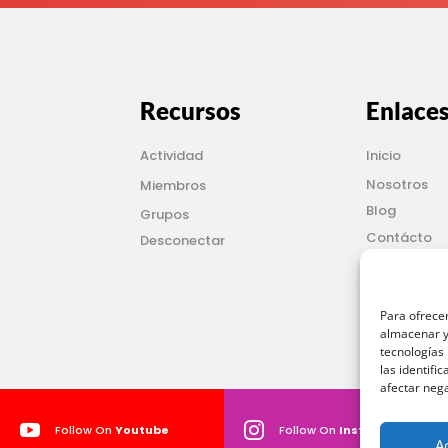
Recursos
Enlace
Actividad
Inicio
Nosotros
Miembros
Blog
Grupos
Contácto
Desconectar
Servicios
Modulo de 
Para ofrecer
almacenar y/
tecnologías
las identifi
afectar nega


Follow On
Youtube
Follow On
Instagram
A