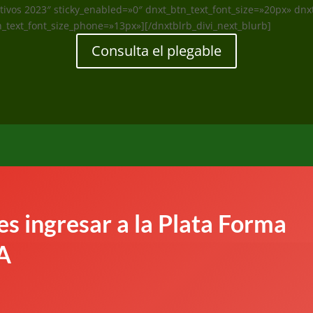
cativos 2023″ sticky_enabled=»0″ dnxt_btn_text_font_size=»20px» dn
n_text_font_size_phone=»13px»][/dnxtblrb_divi_next_blurb]
Consulta el plegable
s ingresar a la Plata Forma
A