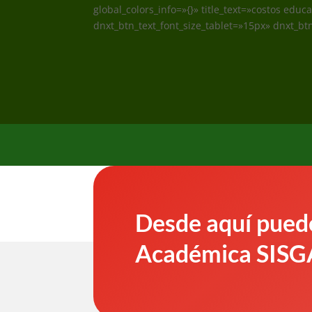
global_colors_info=»{}» title_text=»costos edu
dnxt_btn_text_font_size_tablet=»15px» dnxt_bt
Desde aquí puede
Académica SISG