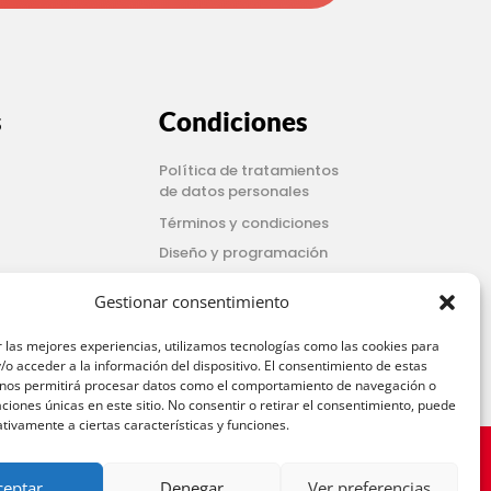
s
Condiciones
Política de tratamientos
de datos personales
Términos y condiciones
Diseño y programación
Gestionar consentimiento
Activar música
Pagos
 las mejores experiencias, utilizamos tecnologías como las cookies para
o acceder a la información del dispositivo. El consentimiento de estas
 nos permitirá procesar datos como el comportamiento de navegación o
caciones únicas en este sitio. No consentir o retirar el consentimiento, puede
tivamente a ciertas características y funciones.


Follow On
LinkedIn
Follow On
Pinterest
ceptar
Denegar
Ver preferencias