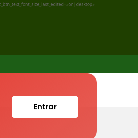
xt_btn_text_font_size_last_edited=»on|desktop»
Entrar