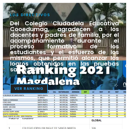
LOS DIRECTIVOS
Del Colegio Ciudadela Educativa
Cooedumag, agradecen a los
docentes y padres de familia, por el
acompañamiento durante el
proceso formativo de los
estudiantes y el esfuerzo de los
mismos, que permitió alcanzar los
logros obtenidos en las pruebas
saber 2022.
VER RANKING