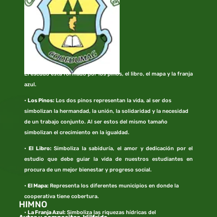
El escudo está formado por los pinos, el libro, el mapa y la franja
azul.
•
Los Pinos:
Los dos pinos representan la vida, al ser dos
simbolizan la hermandad, la unión, la solidaridad y la necesidad
de un trabajo conjunto. Al ser estos del mismo tamaño
simbolizan el crecimiento en la igualdad.
•
El Libro:
Simboliza la sabiduría, el amor y dedicación por el
estudio que debe guiar la vida de nuestros estudiantes en
procura de un mejor bienestar y progreso social.
•
El Mapa:
Representa los diferentes municipios en donde la
cooperativa tiene cobertura.
HIMNO
•
La Franja Azul:
Simboliza las riquezas hídricas del