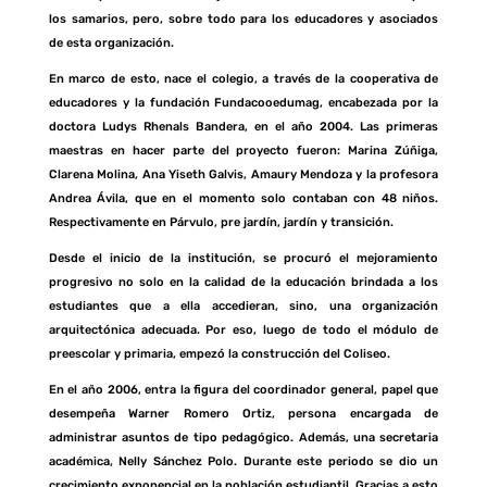
los samarios, pero, sobre todo para los educadores y asociados
de esta organización.
En marco de esto, nace el colegio, a través de la cooperativa de
educadores y la fundación Fundacooedumag, encabezada por la
doctora Ludys Rhenals Bandera, en el año 2004. Las primeras
maestras en hacer parte del proyecto fueron: Marina Zúñiga,
Clarena Molina, Ana Yiseth Galvis, Amaury Mendoza y la profesora
Andrea Ávila, que en el momento solo contaban con 48 niños.
Respectivamente en Párvulo, pre jardín, jardín y transición.
Desde el inicio de la institución, se procuró el mejoramiento
progresivo no solo en la calidad de la educación brindada a los
estudiantes que a ella accedieran, sino, una organización
arquitectónica adecuada. Por eso, luego de todo el módulo de
preescolar y primaria, empezó la construcción del Coliseo.
En el año 2006, entra la figura del coordinador general, papel que
desempeña Warner Romero Ortiz, persona encargada de
administrar asuntos de tipo pedagógico. Además, una secretaria
académica, Nelly Sánchez Polo. Durante este periodo se dio un
crecimiento exponencial en la población estudiantil. Gracias a esto