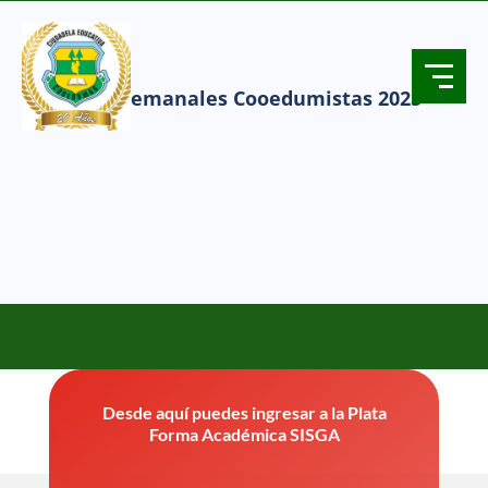
Planes Semanales Cooedumistas 2025
Desde aquí puedes ingresar a la Plata
Forma Académica SISGA