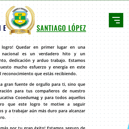
 EN KARATE
SANTIAGO LÓPEZ
 logro! Quedar en primer lugar en una
l nacional es un verdadero hito y un
nto, dedicación y arduo trabajo. Estamos
uesto mucho esfuerzo y energía en este
l reconocimiento que estás recibiendo.
a gran fuente de orgullo para ti, sino que
iración para tus compañeros de nuestro
ducativa Cooedumag y para todos aquellos
ro que este logro te motive a seguir
os y a trabajar aún más duro para alcanzar
uro.
z más por tu gran éxito! Estamos seguro de