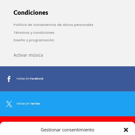
Condiciones
Política de tratamientos de datos personales
Términos y condiciones
Diseño y programación
Activar música

Follow On
Facebook

Follow On
Twitter

Gestionar consentimiento
Follow On
Youtube