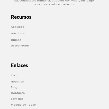
Educando para formar ciudadanos con visión, liderazgo,
principios y valores definidos
Recursos
Actividad
Miembros
Grupos
Desconectar
Enlaces
Inicio
Nosotros
Blog
Contácto
Servicios
Modulo de Pagos