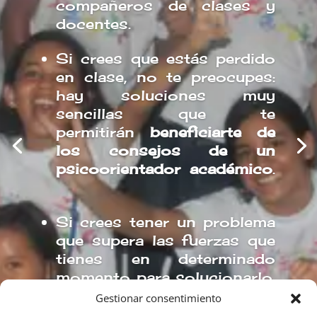
compañeros de clases y
docentes.
Si crees que estás perdido
en clase, no te preocupes:
hay soluciones muy
sencillas que te
permitirán
beneficiarte de
los consejos de un
psicoorientador académico
.
Si crees tener un problema
que supera las fuerzas que
tienes en determinado
momento para solucionarlo,
que te impide vivir y
Gestionar consentimiento
experimentar bienestar y