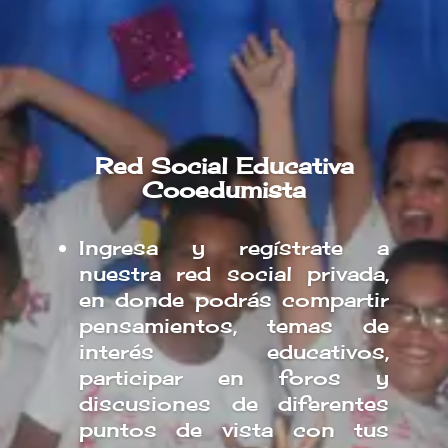
Red Social Educativa
Cooedumista
Ingresa y regístrate a
nuestra red social privada,
en donde podrás compartir
pensamientos, temas de
interés educativos,
participar en foros y
discusiones de diferentes
puntos de vista con tus