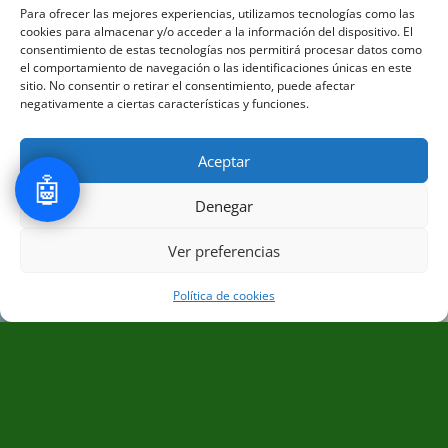
Para ofrecer las mejores experiencias, utilizamos tecnologías como las
que por lo tanto te
cookies para almacenar y/o acceder a la información del dispositivo. El
ocasiona malestar y
consentimiento de estas tecnologías nos permitirá procesar datos como
el comportamiento de navegación o las identificaciones únicas en este
sufrimiento, dialoga en este
sitio. No consentir o retirar el consentimiento, puede afectar
chat con
negativamente a ciertas características y funciones.
tu
psicólogo Cooedumista
Aceptar
🤖
Denegar
1
Ver preferencias
Política de cookies
