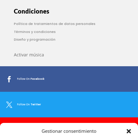
Condiciones
Política de tratamientos de datos personales
Términos y condiciones
Diseño y programación
Activar música

Follow On
Facebook

Follow On
Twitter

Gestionar consentimiento
Follow On
Youtube