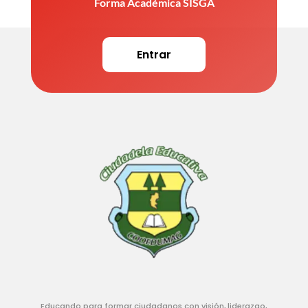
Forma Académica SISGA
Entrar
Educando para formar ciudadanos con visión, liderazgo,