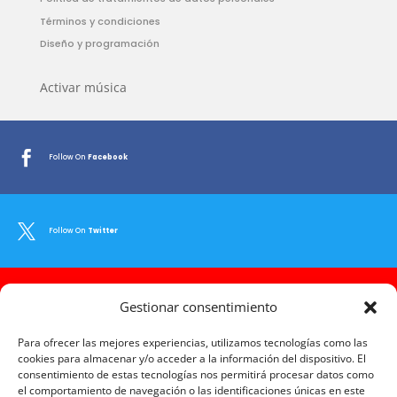
Términos y condiciones
Diseño y programación
Activar música

Follow On
Facebook

Follow On
Twitter

Gestionar consentimiento
Follow On
Youtube
Para ofrecer las mejores experiencias, utilizamos tecnologías como las
cookies para almacenar y/o acceder a la información del dispositivo. El
consentimiento de estas tecnologías nos permitirá procesar datos como

Follow On
Instagram
el comportamiento de navegación o las identificaciones únicas en este