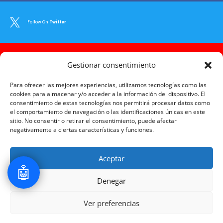

Follow On
Twitter

Gestionar consentimiento
Follow On
Youtube
Para ofrecer las mejores experiencias, utilizamos tecnologías como las
cookies para almacenar y/o acceder a la información del dispositivo. El
consentimiento de estas tecnologías nos permitirá procesar datos como

Follow On
Instagram
el comportamiento de navegación o las identificaciones únicas en este
sitio. No consentir o retirar el consentimiento, puede afectar
negativamente a ciertas características y funciones.

Follow On
LinkedIn
Aceptar
🤖
Denegar

Follow On
Pinterest
1
Ver preferencias