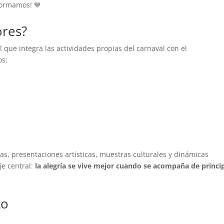
formamos! 💙
ores?
l que integra las actividades propias del carnaval con el
os:
s, presentaciones artísticas, muestras culturales y dinámicas
je central:
la alegría se vive mejor cuando se acompaña de princi
to