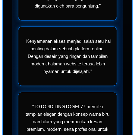
digunakan oleh para pengunjung."
"Kenyamanan akses menjadi salah satu hal
penting dalam sebuah platform online.
Dengan desain yang ringan dan tampilan
modern, halaman website terasa lebih
nyaman untuk dijelajahi."
"TOTO 4D LINGTOGEL77 memiliki
tampilan elegan dengan konsep warna biru
dan hitam yang memberikan kesan
premium, modern, serta profesional untuk