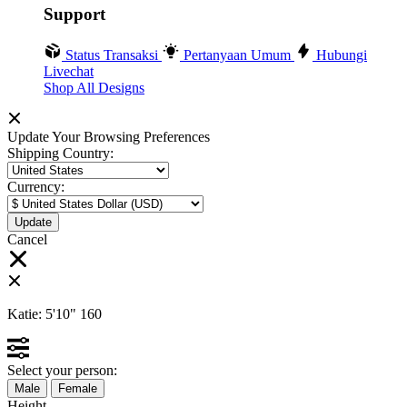
Support
Status Transaksi
Pertanyaan Umum
Hubungi
Livechat
Shop All Designs
Update Your Browsing Preferences
Shipping Country:
Currency:
Cancel
Katie:
5'10"
160
Select your person:
Male
Female
Height