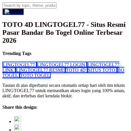
TOTO 4D LINGTOGEL77 - Situs Resmi
Pasar Bandar Bo Togel Online Terbesar
2026
Trending Tags
LINGTOGEL77
LINGTOGEL77 LOGIN
LINGTOGEL77
LINK
LINGTOGEL77 RESMI
TOTO 4D
SITUS TOTO
BO
TOGEL
TOTO TOGEL
Tautan di atas diperbarui secara otomatis setiap hari oleh tim teknis
LINGTOGEL77 untuk memastikan akses login yang 100% aman,
aktif, dan terbebas dari kendala blokir.
Share this design: