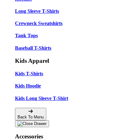
Long Sleeve T-Shirts
Crewneck Sweatshirts
Tank Tops
Baseball T-Shirts
Kids Apparel
Kids T-Shirts
Kids Hoodie
Kids Long Sleeve T-Shirt
Back To Menu
Accessories