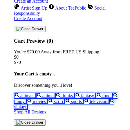
Create an Account
Artist Sign Up
About TeePublic
Social
Responsibility
Create Account
Cart Preview (0)
You're
$70.00
Away from
FREE US Shipping!
$0
$70
Your Cart is empty...
Discover something you'll love!
animals
anime
drinks
fantasy
food
funny
movies
sci-fi
sports
television
vintage
Shop All Designs