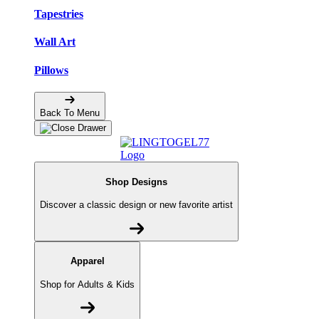
Tapestries
Wall Art
Pillows
Back To Menu
Shop Designs
Discover a classic design or new favorite artist
Apparel
Shop for Adults & Kids