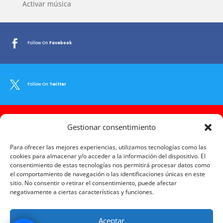
Activar música

Follow On
Facebook

Follow On
Twitter

Gestionar consentimiento
Follow On
Youtube
Para ofrecer las mejores experiencias, utilizamos tecnologías como las
cookies para almacenar y/o acceder a la información del dispositivo. El
consentimiento de estas tecnologías nos permitirá procesar datos como

Follow On
Instagram
el comportamiento de navegación o las identificaciones únicas en este
sitio. No consentir o retirar el consentimiento, puede afectar
negativamente a ciertas características y funciones.

Follow On
LinkedIn
Aceptar