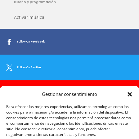
Diseño y programación
Activar música

Follow On
Facebook

Follow On
Twitter

Gestionar consentimiento
Follow On
Youtube
Para ofrecer las mejores experiencias, utilizamos tecnologías como las
cookies para almacenar y/o acceder a la información del dispositivo. El
consentimiento de estas tecnologías nos permitirá procesar datos como

Follow On
Instagram
el comportamiento de navegación o las identificaciones únicas en este
sitio. No consentir o retirar el consentimiento, puede afectar
negativamente a ciertas características y funciones.