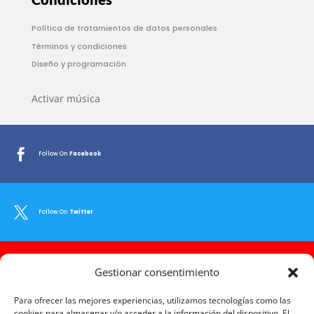
Política de tratamientos de datos personales
Términos y condiciones
Diseño y programación
Activar música

Follow On
Facebook

Follow On
Twitter

Gestionar consentimiento
Follow On
Youtube
Para ofrecer las mejores experiencias, utilizamos tecnologías como las
cookies para almacenar y/o acceder a la información del dispositivo. El