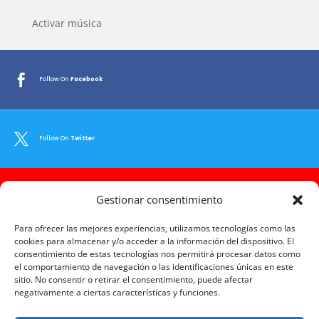
Activar música

Follow On
Facebook

Follow On
Twitter

Gestionar consentimiento
Follow On
Youtube
Para ofrecer las mejores experiencias, utilizamos tecnologías como las
cookies para almacenar y/o acceder a la información del dispositivo. El
consentimiento de estas tecnologías nos permitirá procesar datos como

Follow On
Instagram
el comportamiento de navegación o las identificaciones únicas en este
sitio. No consentir o retirar el consentimiento, puede afectar
negativamente a ciertas características y funciones.

Follow On
LinkedIn