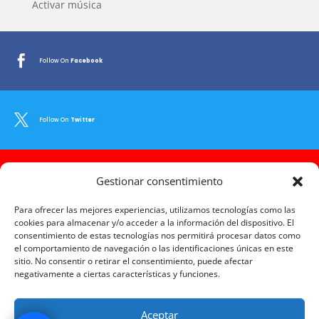
Activar música

Follow On
Facebook

Follow On
Twitter

Gestionar consentimiento
Follow On
Youtube
Para ofrecer las mejores experiencias, utilizamos tecnologías como las
cookies para almacenar y/o acceder a la información del dispositivo. El
consentimiento de estas tecnologías nos permitirá procesar datos como

Follow On
Instagram
el comportamiento de navegación o las identificaciones únicas en este
sitio. No consentir o retirar el consentimiento, puede afectar
negativamente a ciertas características y funciones.

Follow On
LinkedIn
Aceptar