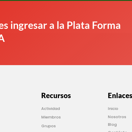
s ingresar a la Plata Forma
A
Recursos
Enlace
Actividad
Inicio
Nosotros
Miembros
Blog
Grupos